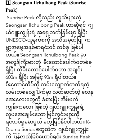
1️⃣ 𝐒𝐞𝐨𝐧𝐠𝐬𝐚𝐧 𝐈𝐥𝐜𝐡𝐮𝐥𝐛𝐨𝐧𝐠 𝐏𝐞𝐚𝐤 (𝐒𝐮𝐧𝐫𝐢𝐬𝐞 
𝐏𝐞𝐚𝐤) 
 Sunrise Peak လို့လည်း လူသိများတဲ့ 
Seongsan Ilchulbong Peak ဟာဆိုရင်  ဂျ
ယ်ဂျူးကျွန်းရဲ့ အရှေ့ဘက်ခြမ်းမှာ ရှိပြီး 
UNESCO-ယူနက်စကို အသိအမှတ်ပြု  က
မ္ဘာ့အမွေအနှစ်စာရင်းဝင် တစ်ခု ဖြစ်ပါ
တယ်။ Seongsan Ilchulbong Peak မှာ  
အလွန်ကြီးမားတဲ့  မီးတောင်ပေါက်ဝတစ်ခု
ရှိပြီး ထိုမီးတောင်ပေါက်ဝဟာ အချင်း  
600m ရှိပြီး အမြင့် 90m ရှိပါတယ်။ 
မီးတောင်ထိပ်ကို လမ်းလျှောက်တက်ရတဲ့  
လမ်းတစ်လျှေ`ာက်မှာ လတ်ဆတ်တဲ့ လေနု
အေးလေးတွေကို ခံစားပြီး အိမ်မက်  
ကျွန်းကလေး ဖြစ်တဲ့ ဂျယ်ဂျူးကျွန်းရဲ့ 
လှပအေးချမ်းသော မြင်ကွင်းများကို  
ရင်သပ်ရှုမောဖွယ် တွေ့မြင်နိုင်ပါတယ်။ K-
Drama Series တွေထဲက  ဂျယ်ဂျူးကျွန်း
ကို ပြန်လည့်မြင်ယောင်ရင်း Sunrise Peak 