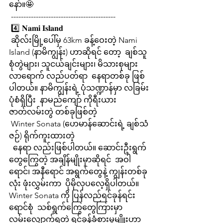
နော်။🤩
 ------------------------------------------
 4️⃣ 𝐍𝐚𝐦𝐢 𝐈𝐬𝐥𝐚𝐧𝐝
 ဆိုလ်းမြို့ပေါ်မှ 63km ခန့်ဝေးတဲ့ Nami 
Island (နာမိကျွန်း) ဟာဆိုရင် တော့  ချစ်သူ 
စုံတွဲများ၊ သူငယ်ချင်းများ၊ မိသားစုများ 
လာရောက် လည်ပတ်ရာ  နေရာတစ်ခု ဖြစ်
ပါတယ်။ နာမိကျွန်းရဲ့ ပုံသဏ္ဍာန်မှာ လခြမ်း
ပုံစံရှိပြီး  နာမည်ကျော် ကိုရီးယား
ဇာတ်လမ်းတွဲ တစ်ခုဖြစ်တဲ့ 
 Winter Sonata (ဟေမာန်ဆောင်းရဲ့ ချစ်သံ
ဇဉ်) ရိုက်ကူးထားတဲ့
  နေရာ လည်းဖြစ်ပါတယ်။ ဆောင်းဦးရွက်
တွေကြွေတဲ့ အချိန်မျိုးမှာဆိုရင်  အဝါ
ရောင်၊ အနီရောင် အရွက်တွေနဲ့ ကျွန်းတစ်ခု
လုံး ဖုံးလွှမ်းကာ  ပိုမိုလှပလေ့ရှိပါတယ်။ 
Winter Sonata ကို ပြန်လည်ရင်ခုန်ရင်း 
ရောင်စုံ  သစ်ရွက်ကြွေတွေကြားမှာ 
လမ်းလျှောက်ရတဲ့ ရင်ခုန်ခံစားမှုမျိူးဟာ  