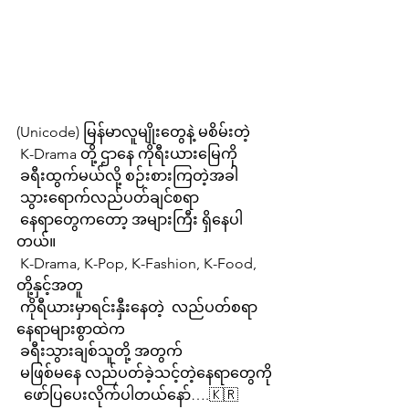
(Unicode) မြန်မာလူမျိုးတွေနဲ့ မစိမ်းတဲ့ 
 K-Drama တို့ ဌာနေ ကိုရီးယားမြေကို 
 ခရီးထွက်မယ်လို့ စဉ်းစားကြတဲ့အခါ 
 သွားရောက်လည်ပတ်ချင်စရာ
 နေရာတွေကတော့ အများကြီး ရှိနေပါ
တယ်။
 K-Drama, K-Pop, K-Fashion, K-Food, 
တို့နှင့်အတူ
 ကိုရီယားမှာရင်းနှီးနေတဲ့  လည်ပတ်စရာ 
နေရာများစွာထဲက
 ခရီးသွားချစ်သူတို့ အတွက် 
 မဖြစ်မနေ လည်ပတ်ခဲ့သင့်တဲ့နေရာတွေကို
  ဖော်ပြပေးလိုက်ပါတယ်နော်….🇰🇷