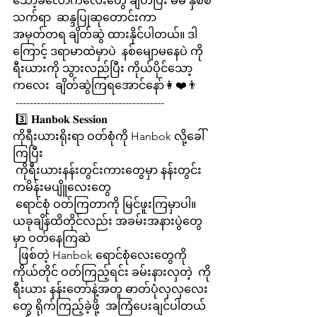
သော့ခလောက်လေးတွေ ချိတ်ပြီး မိမိ နှစစ်
သက်ရာ  ဆန္ဒပြုဆုတောင်းကာ 
အမှတ်တရ ချိတ်ဆွဲ ထားနိုင်ပါတယ်။ ဒါ
ကြောင့် ဒရာမာထဲမှာပဲ  နစ်မျောမနေပဲ ကို
ရီးယားကို သွားလည်ပြီး ကိုယ်ပိုင်သော့
ကလေး  ချိတ်ဆွဲကြရအောင်နော်👩❤️👨
 ------------------------------------------
 3️⃣ 𝐇𝐚𝐧𝐛𝐨𝐤 𝐒𝐞𝐬𝐬𝐢𝐨𝐧
ကိုရီးယားရိုးရာ ဝတ်စုံကို Hanbok လို့ခေါ်
ကြပြီး 
 ကိုရီးယားနန်းတွင်းကားတွေမှာ နန်းတွင်း
ကမိန်းမပျိူလေးတွေ 
 ရောင်စုံ ဝတ်ကြတာကို မြင်ဖူးကြမှာပါ။
ယခုချိန်ထိတိုင်လည်း အခမ်းအနားပွဲတွေ
မှာ ဝတ်နေကြဆဲ
  ဖြစ်တဲ့ Hanbok ရောင်စုံလေးတွေကို 
ကိုယ်တိုင် ဝတ်ကြည့်ရင်း ခမ်းနားလှတဲ့  ကို
ရီးယား နန်းတော်နဲ့အတူ ဓာတ်ပုံလှလှလေး
တွေ ရိုက်ကြည့်ခဲ့ဖို့  အကြံပေးချင်ပါတယ်