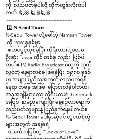
ကို  လည်ပတ်ခဲ့ပါလို့ တိုက်တွန်းလိုက်ပါ
တယ်  🙋🏼 🙋🏼🙋🏼
 ------------------------------------------
 2️⃣ 𝐍 𝐒𝐞𝐨𝐮𝐥 𝐓𝐨𝐰𝐞𝐫
N-Seoul Tower လို့ခေါ်တဲ့ Namsan Tower 
 ကို 1969 ခုနှစ်မှာ 
  စတင်ဖွင့်လှစ်ခဲ့ပြီး ကိုရီးယားရဲ့ပထမ
ဦးဆုံး Tower တိုင် တစ်ခု လည်း  ဖြစ်ပါ
တယ်။ TV, Radio Broadcast တွေကို ထုတ်
လွှင့်တဲ့ နေရာတစ်ခု ဖြစ်ခဲ့ပြီး  ၁၉၈၀ ခုနှစ်
မှာ အများပြည်သူအတွက် လည်ပတ်ရန် 
နေရာ တစ်ခု အဖြစ်  ပြောင်းလဲခဲ့ပါတယ်။ 
အခုအချိန်မှာတော့ ကိုရီးယားရဲ့ Landmark 
အဖြစ်  နာမည်ကျော်ပြီး နေ့စဉ်လာရောက်
လည်ပတ်သူများနဲ့ ပြည်နှက်နေပါတယ်။
N- Seoul Tower ပေါ်မှာဆိုရင် လူငယ်စုံတွဲ
များအတွက် အချစ်ရဲ့ 
  သင်္ကေတဖြစ်တဲ့ “Locks of Love” 