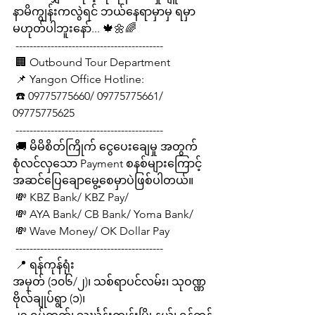
နာမိကျွန်းကလွဲရင် ဘယ်နေရာမှာမှ ရမှာ
မဟုတ်ပါဘူးနော်... 🍁🌼🌈
 ------------------------------------------
 🏢 Outbound Tour Department
 📌 Yangon Office Hotline:
 ☎️ 09775775660/ 09775775661/ 
09775775625
 ------------------------------------------
 🚚 မိမိစိတ်ကြိုက် ငွေပေးချေမှု အတွက် 
စုံလင်လှသော Payment စနစ်များကြောင့် 
အဆင်ပြေချောမွေ့စေမှာပဲဖြစ်ပါတယ်။
 💸 KBZ Bank/ KBZ Pay/
 💸 AYA Bank/ CB Bank/ Yoma Bank/
 💸 Wave Money/ OK Dollar Pay
 ------------------------------------------
 📍 ရန်ကုန်ရုံး
အမှတ် (၁၀၆/၂)၊ သစ်ရာပင်လမ်း၊ သုဝဏ္ဏ
ဗိုလ်ချုပ်ရွာ (၁)၊  