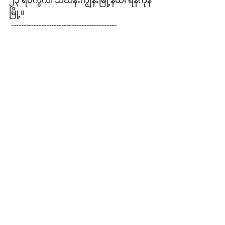
၂၃ ရပ်ကွက်၊ သင်္ဃန်းကျွန်းမြို့နယ်၊ ရန်ကုန်
မြို့။  
 ------------------------------------------
 📍 မန္တလေးရုံး
 အမှတ် ၁၆၅ ၊ ၈၃ လမ်း ၊၂၄ လမ်း နှင့် ၂၅ 
လမ်းကြား ၊ 
 မန္တလေး သို့မေးမြန်း စုံစမ်း ဝယ်ယူနိုင်ပါ
တယ်။
 ------------------------------------------
 📩 Email: 𝐢𝐧𝐟𝐨@𝐧𝐢𝐜𝐞𝐬𝐭𝐲𝐥𝐞𝐭𝐫𝐚𝐯𝐞𝐥.𝐜𝐨𝐦
 ------------------------------------------
See All
Recent Posts