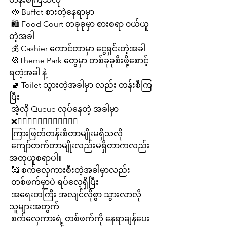
 🥘 Buffet စားတဲ့နေရာမှာ
 🛍 Food Court တခုခုမှာ စားစရာ ၀ယ်ယူ
တဲ့အခါ
 💰 Cashier ကောင်တာမှာ ငွေရှင်းတဲ့အခါ
 🎡Theme Park တွေမှာ တစ်ခုခုစီးဖို့စောင့်
ရတဲ့အခါ နဲ့
 🚽 Toilet သွားတဲ့အခါမှာ လည်း တန်းစီကြ
ပြီး
 အဲ့လို Queue လုပ်နေတဲ့ အခါမှာ
 ❌🚶🏼‍♂️🚶🏼‍♂️🚶🏼‍♂️🚶🏼‍♂️
 ကြားဖြတ်တန်းစီတာမျိုးမရှိသလို
 ကျော်တက်တာမျိုးလည်းမရှိတာကလည်း 
အတုယူစရာပါ။
 🥰 စက်လှေကားစီးတဲ့အခါမှာလည်း
 တစ်ဖက်မှာပဲ ရပ်လေ့ရှိပြီး
 အရေးတကြီး အလျင်လိုစွာ သွားလာလို
သူများအတွက်
 စက်လှေကားရဲ့ တစ်ဖက်ကို နေရာချန်ပေး