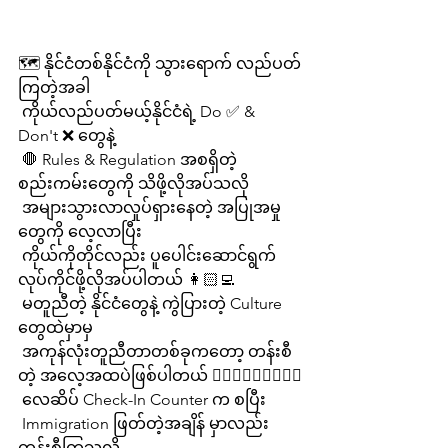
🗺 နိုင်ငံတစ်နိုင်ငံကို သွားရောက် လည်ပတ်
ကြတဲ့အခါ
 ကိုယ်လည်ပတ်မယ့်နိုင်ငံရဲ့ Do ✅ & 
Don't ❌ တွေနဲ့
 🛑 Rules & Regulation အစရှိတဲ့ 
စည်းကမ်းတွေကို သိဖို့လိုအပ်သလို
 အများသွားလာလှုပ်ရှားနေတဲ့ အပြုအမှု
တွေကို လေ့လာပြီး
 ကိုယ်ကိုတိုင်လည်း ပူပေါင်းဆောင်ရွက် 
လုပ်ကိုင်ဖို့လိုအပ်ပါတယ် 👩🏻‍💻
 မတူညီတဲ့ နိုင်ငံတွေနဲ့ ကွဲပြားတဲ့ Culture 
တွေထဲမှာမှ
 အကုန်လုံးတူညီတာတစ်ခုကတော့ တန်းစီ
တဲ့ အလေ့အထပဲဖြစ်ပါတယ် 🚶🏼‍♂️🚶🏼‍♂️🚶🏼‍♂️
 လေဆိပ် Check-In Counter က စပြီး
 Immigration ဖြတ်တဲ့အချိန် မှာလည်း 
တန်းစီကြသလို