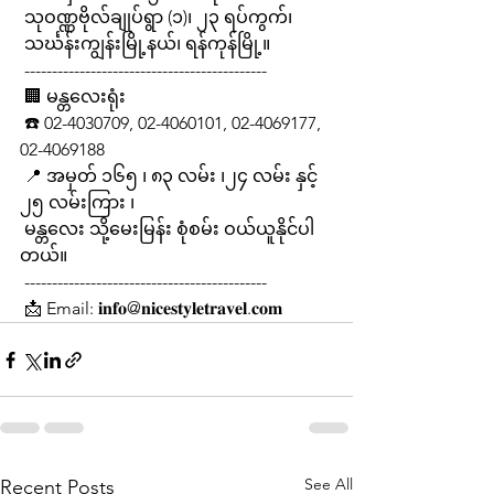
 သုဝဏ္ဏဗိုလ်ချုပ်ရွာ (၁)၊ ၂၃ ရပ်ကွက်၊
 သင်္ဃန်းကျွန်းမြို့နယ်၊ ရန်ကုန်မြို့။
 --------------------------------------------
 🏢 မန္တလေးရုံး
 ☎️ 02-4030709, 02-4060101, 02-4069177, 
02-4069188
 📍 အမှတ် ၁၆၅ ၊ ၈၃ လမ်း ၊၂၄ လမ်း နှင့် 
၂၅ လမ်းကြား ၊
 မန္တလေး သို့မေးမြန်း စုံစမ်း ဝယ်ယူနိုင်ပါ
တယ်။
 --------------------------------------------
 📩 Email: 𝐢𝐧𝐟𝐨@𝐧𝐢𝐜𝐞𝐬𝐭𝐲𝐥𝐞𝐭𝐫𝐚𝐯𝐞𝐥.𝐜𝐨𝐦
See All
Recent Posts