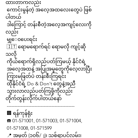
ထားတာကလည်း
 ကောင်းမွန်တဲ့ အလေ့အထလေးတွေပဲ ဖြစ်
ပါတယ်
 ဒါကြောင့် တန်းစီတဲ့အလေ့အကျင့်လေးကို
လည်း 
 မျှ‌‌ေ၀ပေးရင်း
 🇮🇹 ရောမရောက်ရင် ရောမလို ကျင့်ဆို
သလို
 ကိုယ်ရောက်ရှိလည်ပတ်ကြမယ့် နိုင်ငံရဲ့
 အလေ့အထနဲ့ အပြုအမှုတွေကိုလေ့လာပြီး
 ကြားမဖြတ်ပဲ တန်းစီးကြရင်း
 ထိုနိုင်ငံရဲ့ Do & Don't တွေနဲ့အညီ
 သွားလာလည်ပတ်ကြဖို့ကိုလည်း 
တိုက်တွန်းလိုက်ပါတယ်နော်
 --------------------------------------------
 🏢 ရန်ကုန်ရုံး
 ☎️ 01-571001, 01-571003, 01-571004,
 01-571008, 01-571599
 📍 အမှတ် (၁၀၆/၂)၊ သစ်ရာပင်လမ်း၊