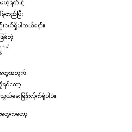
ယ့်ရက် နဲ့
်မူတည်ပြီး
းငယ်ရှိပါတယ်နော်။
ြစ်တဲ့
nes/
 &
ိန်တွေအတွက်
ိုရင်တော့
သွယ်မေးမြန်းလိုက်ရုံပါပဲ။
ေးတွေကတော့