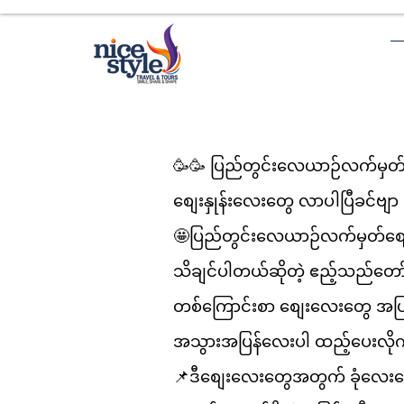
🥳🥳 ပြည်တွင်းလေယာဉ်လက်မှတ
စျေးနှုန်းလေးတွေ လာပါပြီခင်ဗျာ
🤩ပြည်တွင်းလေယာဉ်လက်မှတ်စ
သိချင်ပါတယ်ဆိုတဲ့ ဧည့်သည်တေ
တစ်ကြောင်းစာ စျေးလေးတွေ အပြ
အသွားအပြန်လေးပါ ထည့်ပေးလိုက
📌ဒီစျေးလေးတွေအတွက် ခုံလေ