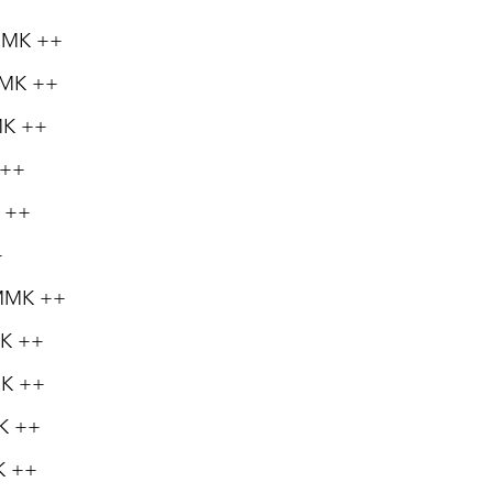
0 MMK ++
MMMK ++
MMK ++
 ++
K ++
+
0 MMK ++
MK ++
MK ++
MK ++
MK ++