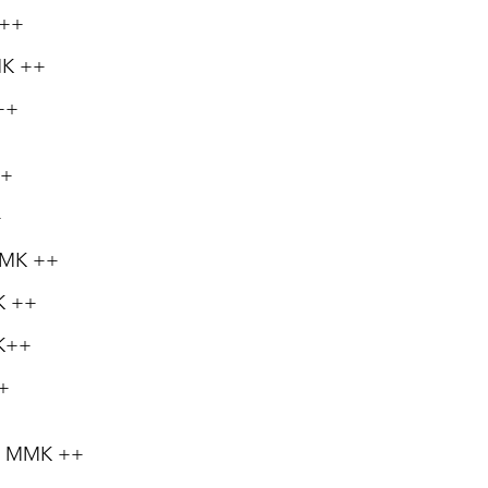
 ++
MMK ++
 ++
++
+
 MMK ++
K ++
MK++
++
000 MMK ++