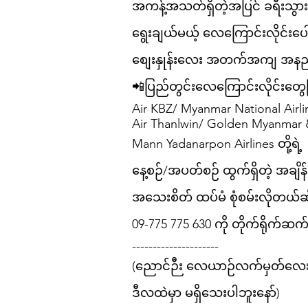
အကန့်အသတ်ရှိတဲ့အပြင် ခရီးသွားမ
ရွေးချယ်မယ့် လေကြောင်းလိုင်းပေါ
စျေးနှုန်းလေး အတက်အကျ အနည်
📲ပြည်တွင်းလေကြောင်းလိုင်းတွေဖ
Air KBZ/ Myanmar National Airli
Air Thanlwin/ Golden Myanmar
Mann Yadanarpon Airlines တို့ရဲ့
နေ့စဉ်/အပတ်စဉ် ထွက်ရှိတဲ့ အချ
အသေးစိတ် ထပ်မံ စုံစမ်းလိုတယ်ဆ
09-775 775 630 ကို တိုက်ရိုက်ဆက်
---------------------
(ညောင်ဉီး လေယာဉ်လက်မှတ်လ
ဒီလထဲမှာ မရှိသေးပါဘူးနော်)