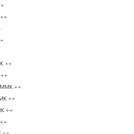
++
 ++
+
++
MK ++
K ++
00 MMK ++
MMK ++
MMK ++
 ++
K ++