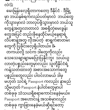
လဲ🤔
  မေးမြန်းလေ့ရှိတာကတော့ ဒီနိုင်ငံ - ဒီမြို့
မှာ ဘယ်နှစ်ရက်လည်ပတ်မှာလဲ  ဘယ်တွေ
ကိုသွားမှာလဲ ဘာလုပ်ဖို့သွားမှာလဲ ဘယ်သူ
တွေနဲ့အတူလာတာလဲ  အစရှိတဲ့မေးခွန်း
တွေအပြင် တည်းခိုနေထိုင်မယ့်နေရာရဲ့
လိပ်စာနဲ့အတူ လိုအပ်တဲ့  စာရွက်စာတမ်း
တွေကို ပြခိုင်းလေ့ရှိပါတယ်။ 📝
  တကယ်လို့ သင်က ဒါတွေကိုလည်း 
သေသေချာချာမပြောပြနိုင်ဘူး  သယ်ယူ
လာတဲ့ပစ္စည်းတွေမှာလည်း သူတို့နိုင်ငံရဲ့ 
ကန့်သတ်ထားတဲ့ အစားအသောက်တွေ  
ပစ္စည်းတွေလည်း ပါဝင်လာမယ် ဒါမှ
မဟုတ် သင်ရဲ့ Passport ကလည်း နာမည်  
သို့မဟုတ် Passport နံပါတ်တွေမှာပါ 
တစ်ခုခု သံသယရှိစရာကောင်းနေခဲ့မယ်။  
Passport အဟောင်းနဲ့ အသစ်မှာလည်း
တစ်ခုခု ကွာခြားနေခဲ့မယ်ဆိုရင်တော့  