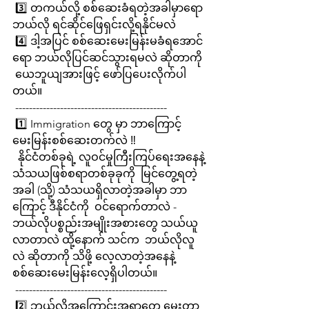
 3️⃣ တကယ်လို့ စစ်ဆေးခံရတဲ့အခါမှာရော 
ဘယ်လို ရင်ဆိုင်ဖြေရှင်းလို့ရနိုင်မလဲ
 4️⃣ ဒါ့အပြင် စစ်ဆေးမေးမြန်းမခံရအောင်
ရော ဘယ်လိုပြင်ဆင်သွားရမလဲ ဆိုတာကို
 ယေဘူယျအားဖြင့် ဖော်ပြပေးလိုက်ပါ
တယ်။
 --------------------------------------------
 1️⃣ Immigration တွေ မှာ ဘာကြောင့် 
မေးမြန်းစစ်ဆေးတက်လဲ ‼️
  နိုင်ငံတစ်ခုရဲ့ လူဝင်မှုကြီးကြပ်ရေးအနေနဲ့ 
သံသယဖြစ်စရာတစ်ခုခုကို  မြင်တွေ့ရတဲ့
အခါ (သို့) သံသယရှိလာတဲ့အခါမှာ ဘာ
ကြောင့် ဒီနိုင်ငံကို  ဝင်ရောက်တာလဲ - 
ဘယ်လိုပစ္စည်းအမျိုးအစားတွေ သယ်ယူ
လာတာလဲ ထို့နောက် သင်က  ဘယ်လိုလူ
လဲ ဆိုတာကို သိဖို့ လေ့လာတဲ့အနေနဲ့ 
စစ်ဆေးမေးမြန်းလေ့ရှိပါတယ်။
 --------------------------------------------
 2️⃣ ဘယ်လိုအကြောင်းအရာတွေ မေးတာ