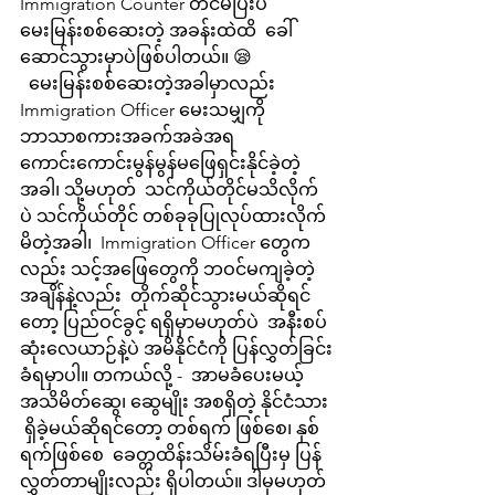
Immigration Counter တင်မပြီးပဲ 
မေးမြန်းစစ်ဆေးတဲ့ အခန်းထဲထိ  ခေါ်
ဆောင်သွားမှာပဲဖြစ်ပါတယ်။ 😪
  မေးမြန်းစစ်ဆေးတဲ့အခါမှာလည်း 
Immigration Officer မေးသမျှကို  
ဘာသာစကားအခက်အခဲအရ 
ကောင်းကောင်းမွန်မွန်မဖြေရှင်းနိုင်ခဲ့တဲ့
အခါ၊ သို့မဟုတ်  သင်ကိုယ်တိုင်မသိလိုက်
ပဲ သင်ကိုယ်တိုင် တစ်ခုခုပြုလုပ်ထားလိုက်
မိတဲ့အခါ၊  Immigration Officer တွေက
လည်း သင့်အဖြေတွေကို ဘဝင်မကျခဲ့တဲ့
အချိန်နဲ့လည်း  တိုက်ဆိုင်သွားမယ်ဆိုရင်
တော့ ပြည်ဝင်ခွင့် ရရှိမှာမဟုတ်ပဲ  အနီးစပ်
ဆုံးလေယာဉ်နဲ့ပဲ အမိနိုင်ငံကို ပြန်လွှတ်ခြင်း
ခံရမှာပါ။ တကယ်လို့ -  အာမခံပေးမယ့် 
အသိမိတ်ဆွေ၊ ဆွေမျိုး အစရှိတဲ့ နိုင်ငံသား 
 ရှိခဲ့မယ်ဆိုရင်တော့ တစ်ရက် ဖြစ်စေ၊ နှစ်
ရက်ဖြစ်စေ  ခေတ္တထိန်းသိမ်းခံရပြီးမှ ပြန်
လွှတ်တာမျိုးလည်း ရှိပါတယ်။ ဒါမှမဟုတ် 