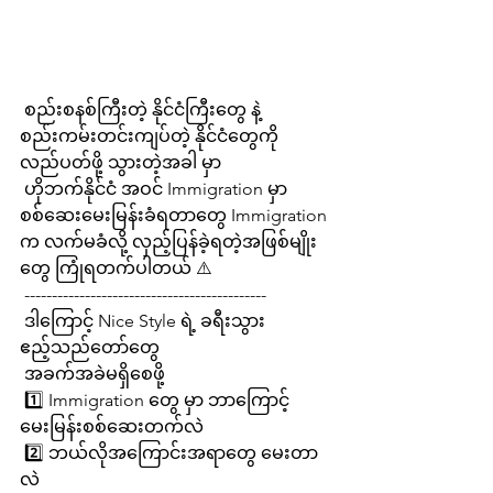
 စည်းစနစ်ကြီးတဲ့ နိုင်ငံကြီးတွေ နဲ့ 
စည်းကမ်းတင်းကျပ်တဲ့ နိုင်ငံတွေကို 
လည်ပတ်ဖို့ သွားတဲ့အခါ မှာ
 ဟိုဘက်နိုင်ငံ အဝင် Immigration မှာ 
စစ်ဆေးမေးမြန်းခံရတာတွေ Immigration 
က လက်မခံလို့ လှည့်ပြန်ခဲ့ရတဲ့အဖြစ်မျိုး
တွေ ကြုံရတက်ပါတယ် ⚠️
 --------------------------------------------
 ဒါကြောင့် Nice Style ရဲ့ ခရီးသွား
ဧည့်သည်တော်တွေ
 အခက်အခဲမရှိစေဖို့
 1️⃣ Immigration တွေ မှာ ဘာကြောင့် 
မေးမြန်းစစ်ဆေးတက်လဲ
 2️⃣ ဘယ်လိုအကြောင်းအရာတွေ မေးတာ
လဲ