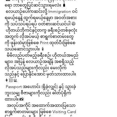
ရော ဘာတွေပြင်ဆင်သွားရမလဲ။ 🧳
 လေယာဉ်ပေါ်ကဆင်းလို့ Immigration ဝင်
ရမယ့်နေ့နဲ့ ထွက်ရမယ့်နေ့မှာ အဝတ်အစား
ကို သပ်သပ်ရပ်ရပ် ဝတ်စားဆင်ယင်ပါ 🧥
 ဟိုတယ်ဘိုကင်နှင့်တကွ ခရီးစဉ်တစ်ခုလုံး
အတွက် လိုအပ်မယ့် စာရွက်စာတမ်းတွေ
ကို ဖုန်းထဲမှာဖြစ်စေ Print ထုတ်ပီးဖြစ်စေ 
သယ်ဆောင်သွားပါ။ 📱
  မိမိလည်ပတ်မည့်ခရီးစဉ်၊ ဟိုတယ်အမည်
များ၊ အပြန် လေယာဉ်အချိန် အစရှိသည့်  
လိုအပ်သည်များကိုလည်း မေးလိုက်
သည်နှင့် ပြောနိုင်အောင် မှတ်သားထားပါ။ 
👩🏻‍💻
 Passport အဟောင်း (ရှိခဲ့လျှင်) နှင့် သွားခဲ့
ဘူးသမျှ ဗီဇာများကိုလည်း ဓါတ်ပုံရိုက်
ထားပါ။ 📸
  အလုပ်အကိုင် အထောက်အထားပြသော 
စာရွက်စာတမ်းများ ဖြစ်စေ Visiting Card  