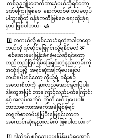
 တစ်ခုခုချိုးဖောက်ထားခဲ့မယ်ဆိုရင်တော့ 
ဒဏ်ကြေးဖြစ်စေ  နောက်တစ်ခါထပ်မလုပ်
ပါဘူးဆိုတဲ့ ဝန်ခံကတိဖြစ်စေ ရေးထိုးခဲ့ရ
မှာပဲ ဖြစ်ပါတယ်။  🛃
 --------------------------------------------
 3️⃣ တကယ်လို့ စစ်ဆေးခံရတဲ့အခါမှာရော 
ဘယ်လို ရင်ဆိုင်ဖြေရှင်းလို့ရနိုင်မလဲ 💯
  စစ်ဆေးမေးမြန်းခံရခဲ့မယ်ဆိုရင်တော့  
တည်တည်ငြိမ်ငြိမ်ဖြေရှင်းတဲ့နည်းလမ်းကို 
အသုံးပြုဖို့  အရင်ဆုံးအကြံပေးချင်ပါ
တယ်။ ပီးရင်တော့ ကိုယ့်ရဲ့ ခရီးစဉ်
အသေးစိတ်ကို  နားလည်အောင်ရှင်းပြပါ။ 
ဒါတွေအပြင် ဘာကြောင့်လည်ပတ်ကြောင်း
နှင့် အလုပ်အကိုင်  တို့ကို ဖော်ပြပေးပါ။
ဘာသာစကားအခက်အခဲဖြစ်ခဲ့ရင်  
စာရွက်စာတမ်းနဲ့ပြပီးဖြေရှင်းတာက 
အကောင်းဆုံးနည်းလမ်းပဲ ဖြစ်ပါတယ်။ ✅
 --------------------------------------------
 4️⃣ ဒါဆိုရင် စစ်ဆေးမေးမြန်းမခံရအောင်