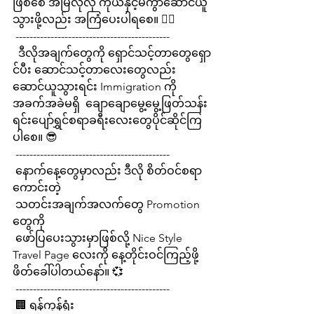
ဖြစ်စေ အမြဲလိုလို ကိုယ်နှင့်မကွာဆောင်ယူ
သွားဖို့လည်း အကြံပေးပါရစေ။ ✍🏻
 --------------------------------------------
  ဒီလိုအချက်တွေကို ရှောင်သင့်တာတွေရှော
င်ပီး ဆောင်သင့်တာလေးတွေလည်း  
ဆောင်ယူသွားရင်း Immigration ကို 
အခက်အခဲမရှိ  ချောချောမွေ့မွေ့ဖြတ်သန်း
ရင်းပျော်ရွှင်စရာခရီးလေးတွေပိုင်ဆိုင်ကြ
ပါစေ။ 😎
 --------------------------------------------
 နောက်နေ့တွေမှာလည်း ဒီလို စိတ်ဝင်စရာ
ကောင်းတဲ့
 သတင်းအချက်အလက်တွေ Promotion 
တွေကို
 ဖော်ပြပေးသွားမှာဖြစ်လို့ Nice Style 
Travel Page လေးကို နေ့တိုင်းဝင်ကြည့်ဖို့ 
ဖိတ်ခေါ်ပါတယ်နော်။ 💞
 --------------------------------------------
 🏢 ရန်ကုန်ရုံး